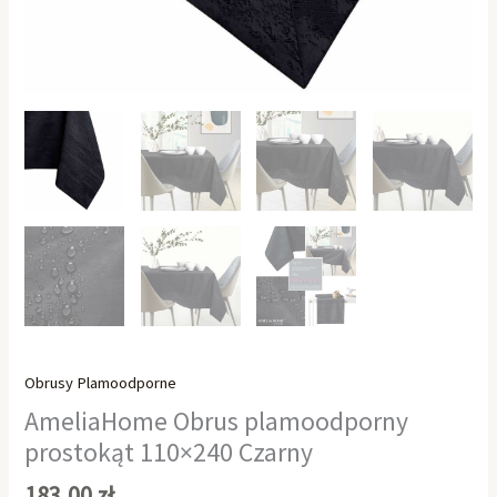
Obrusy Plamoodporne
AmeliaHome Obrus plamoodporny
prostokąt 110×240 Czarny
183,00
zł