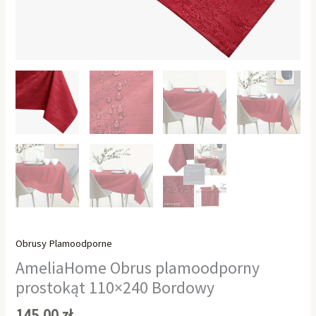
Obrusy Plamoodporne
AmeliaHome Obrus plamoodporny
prostokąt 110×240 Bordowy
145,00
zł