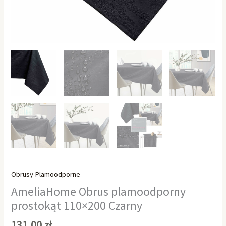
Obrusy Plamoodporne
AmeliaHome Obrus plamoodporny
prostokąt 110×200 Czarny
131,00
zł