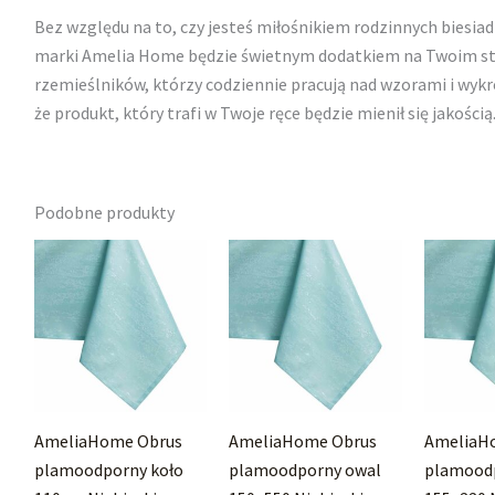
Bez względu na to, czy jesteś miłośnikiem rodzinnych biesiad
marki Amelia Home będzie świetnym dodatkiem na Twoim stol
rzemieślników, którzy codziennie pracują nad wzorami i wyk
że produkt, który trafi w Twoje ręce będzie mienił się jakością
Podobne produkty
AmeliaHome Obrus
AmeliaHome Obrus
AmeliaH
plamoodporny koło
plamoodporny owal
plamood