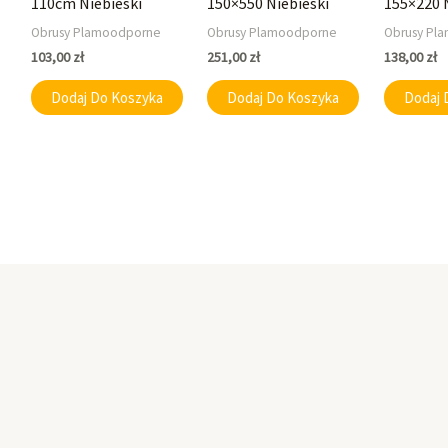
110cm Niebieski
150×550 Niebieski
155×220 
Obrusy Plamoodporne
Obrusy Plamoodporne
Obrusy Pl
103,00
zł
251,00
zł
138,00
zł
Dodaj Do Koszyka
Dodaj Do Koszyka
Dodaj 