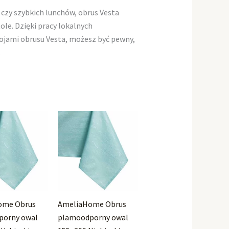
 czy szybkich lunchów, obrus Vesta
e. Dzięki pracy lokalnych
rojami obrusu Vesta, możesz być pewny,
.
ome Obrus
AmeliaHome Obrus
porny owal
plamoodporny owal