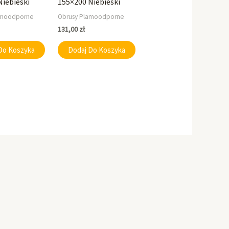
Niebieski
155×200 Niebieski
amoodporne
Obrusy Plamoodporne
131,00
zł
Do Koszyka
Dodaj Do Koszyka