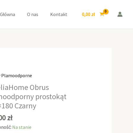
prostokąt
110x180
0,00
zł
 Główna
O nas
Kontakt
Czarny
y Plamoodporne
aHome
liaHome Obrus
moodporny prostokąt
odporny
×180 Czarny
kąt
0
,00
zł
ność:
Na stanie