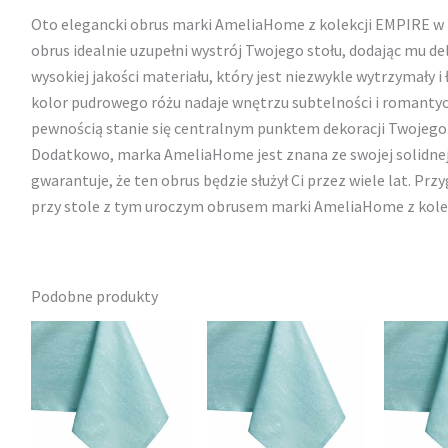
Oto elegancki obrus marki AmeliaHome z kolekcji EMPIRE w 
obrus idealnie uzupełni wystrój Twojego stołu, dodając mu del
wysokiej jakości materiału, który jest niezwykle wytrzymały i
kolor pudrowego różu nadaje wnętrzu subtelności i romantyc
pewnością stanie się centralnym punktem dekoracji Twojego s
Dodatkowo, marka AmeliaHome jest znana ze swojej solidnej ja
gwarantuje, że ten obrus będzie służył Ci przez wiele lat. Pr
przy stole z tym uroczym obrusem marki AmeliaHome z kole
Podobne produkty