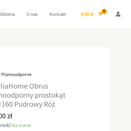
prostokąt
110x160
0,00
zł
 Główna
O nas
Kontakt
Pudrowy
Róż
y Plamoodporne
aHome
liaHome Obrus
moodporny prostokąt
odporny
×160 Pudrowy Róż
kąt
0
,00
zł
wy
ność:
Na stanie