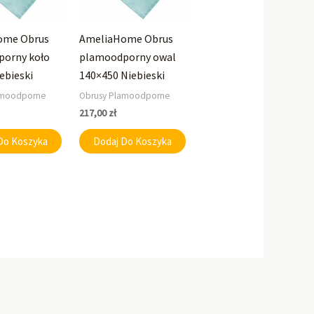
ome Obrus
AmeliaHome Obrus
orny koło
plamoodporny owal
ebieski
140×450 Niebieski
amoodporne
Obrusy Plamoodporne
217,00
zł
Do Koszyka
Dodaj Do Koszyka