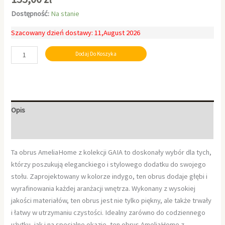
Dostępność:
Na stanie
Szacowany dzień dostawy: 11,August 2026
Dodaj Do Koszyka
Opis
Informacje dodatkowe
Ta obrus AmeliaHome z kolekcji GAIA to doskonały wybór dla tych,
którzy poszukują eleganckiego i stylowego dodatku do swojego
stołu. Zaprojektowany w kolorze indygo, ten obrus dodaje głębi i
wyrafinowania każdej aranżacji wnętrza. Wykonany z wysokiej
jakości materiałów, ten obrus jest nie tylko piękny, ale także trwały
i łatwy w utrzymaniu czystości. Idealny zarówno do codziennego
użytku, jak i na specjalne okazje, ten obrus AmeliaHome z