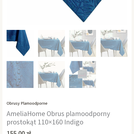
Obrusy Plamoodporne
AmeliaHome Obrus plamoodporny
prostokąt 110×160 Indigo
155,00
zł