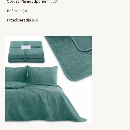
Obrusy Plamoodporne
4528
Pościele
9
Prześcieradła
64