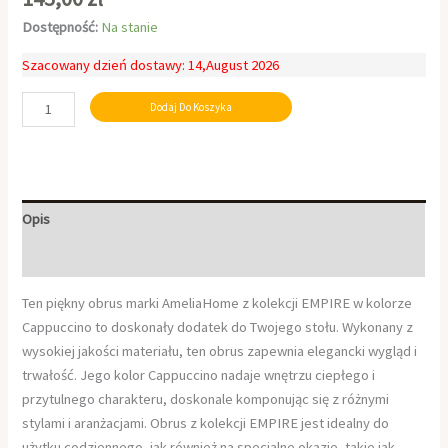
Dostępność:
Na stanie
Szacowany dzień dostawy: 14,August 2026
Dodaj Do Koszyka
Opis
Informacje dodatkowe
Ten piękny obrus marki AmeliaHome z kolekcji EMPIRE w kolorze
Cappuccino to doskonały dodatek do Twojego stołu. Wykonany z
wysokiej jakości materiału, ten obrus zapewnia elegancki wygląd i
trwałość. Jego kolor Cappuccino nadaje wnętrzu ciepłego i
przytulnego charakteru, doskonale komponując się z różnymi
stylami i aranżacjami. Obrus z kolekcji EMPIRE jest idealny do
użytku codziennego, jak również na specjalne okazje, takie jak