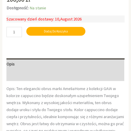
Dostępność:
Na stanie
Szacowany dzień dostawy: 10,August 2026
Dodaj Do Koszyka
Opis
Informacje dodatkowe
Opis: Ten elegancki obrus marki AmeliaHome z kolekcji GAIA w
kolorze cappuccino będzie doskonałym uzupełnieniem Twojego
wnętrza. Wykonany z wysokiej jakości materiałów, ten obrus
dodaje uroku i stylu do Twojego stołu. Kolor cappuccino dodaje
ciepła i przytulności, idealnie komponując się z różnymi aranżacjami
wnętrz. Obrus jest łatwy do utrzymania w czystości, można go prać
w pralce, co czyni go praktycznym i wygodnym w użytkowaniu.