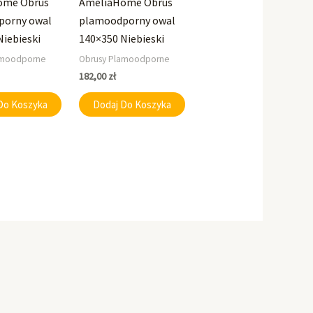
ome Obrus
AmeliaHome Obrus
porny owal
plamoodporny owal
Niebieski
140×350 Niebieski
amoodporne
Obrusy Plamoodporne
182,00
zł
Do Koszyka
Dodaj Do Koszyka