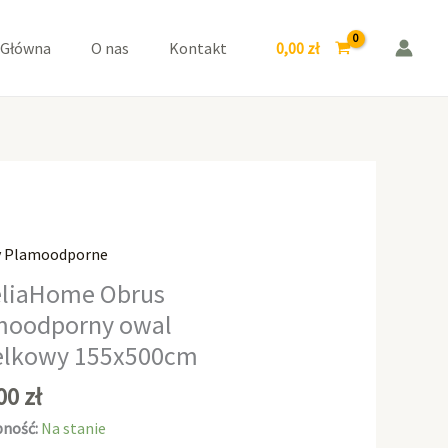
owal
Butelkowy
0,00
zł
 Główna
O nas
Kontakt
155x500cm
y Plamoodporne
aHome
liaHome Obrus
moodporny owal
odporny
elkowy 155x500cm
kowy
,00
zł
00cm
ność:
Na stanie