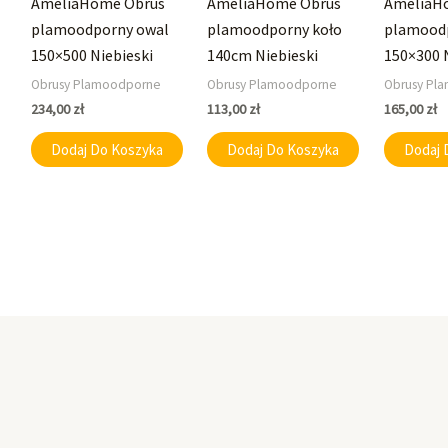
AmeliaHome Obrus
AmeliaHome Obrus
AmeliaH
plamoodporny owal
plamoodporny koło
plamood
150×500 Niebieski
140cm Niebieski
150×300 
Obrusy Plamoodporne
Obrusy Plamoodporne
Obrusy Pl
234,00
zł
113,00
zł
165,00
zł
Dodaj Do Koszyka
Dodaj Do Koszyka
Dodaj 