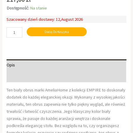
Dostępność:
Na stanie
Szacowany dzień dostawy: 12,August 2026
Dodaj Do Koszyka
Opis
Informacje dodatkowe
Ten biały obrus marki AmeliaHome z kolekcji EMPIRE to doskonały
dodatek do każdej eleganckiej okazji. Wykonany z wysokiej jakości
materiału, ten obrus zapewnia nie tylko piękny wygląd, ale również
trwałość i łatwość czyszczenia. Jego klasyczny kolor biały
sprawia, że pasuje do każdej aranżacji wnętrza i doskonale
podkreśla elegancję stołu. Bez względu na to, czy organizujesz
formalną kolację, przyjęcie czy rodzinne spotkanie, ten obrus z