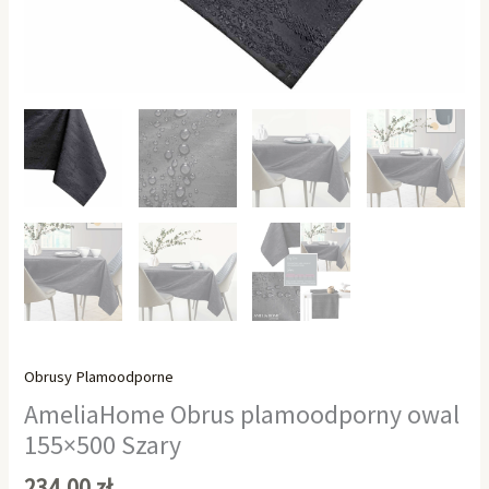
Obrusy Plamoodporne
AmeliaHome Obrus plamoodporny owal
155×500 Szary
234,00
zł