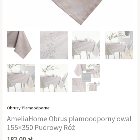
Obrusy Plamoodporne
AmeliaHome Obrus plamoodporny owal
155×350 Pudrowy Róż
182,00
zł