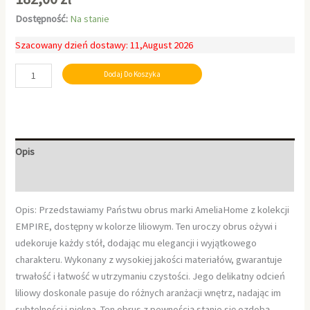
Dostępność:
Na stanie
Szacowany dzień dostawy: 11,August 2026
Dodaj Do Koszyka
Opis
Informacje dodatkowe
Opis: Przedstawiamy Państwu obrus marki AmeliaHome z kolekcji
EMPIRE, dostępny w kolorze liliowym. Ten uroczy obrus ożywi i
udekoruje każdy stół, dodając mu elegancji i wyjątkowego
charakteru. Wykonany z wysokiej jakości materiałów, gwarantuje
trwałość i łatwość w utrzymaniu czystości. Jego delikatny odcień
liliowy doskonale pasuje do różnych aranżacji wnętrz, nadając im
subtelności i piękna. Ten obrus z pewnością stanie się ozdobą