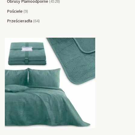
Obrusy Plamoodporne
4528
Pościele
9
Prześcieradła
64