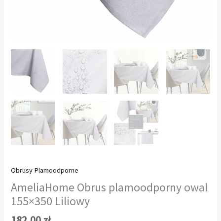
Obrusy Plamoodporne
AmeliaHome Obrus plamoodporny owal
155×350 Liliowy
182,00
zł