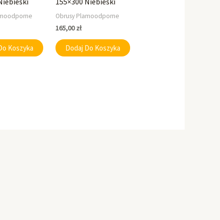
Niebieski
155×300 Niebieski
amoodporne
Obrusy Plamoodporne
165,00
zł
Do Koszyka
Dodaj Do Koszyka