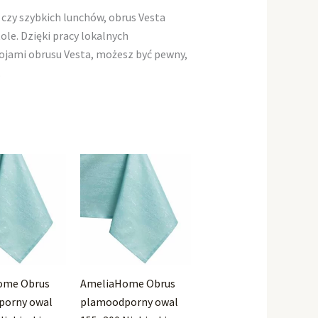
 czy szybkich lunchów, obrus Vesta
e. Dzięki pracy lokalnych
rojami obrusu Vesta, możesz być pewny,
.
ome Obrus
AmeliaHome Obrus
porny owal
plamoodporny owal