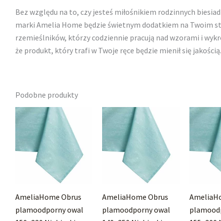
Bez względu na to, czy jesteś miłośnikiem rodzinnych biesiad
marki Amelia Home będzie świetnym dodatkiem na Twoim stol
rzemieślników, którzy codziennie pracują nad wzorami i wyk
że produkt, który trafi w Twoje ręce będzie mienił się jakością
Podobne produkty
AmeliaHome Obrus
AmeliaHome Obrus
AmeliaH
plamoodporny owal
plamoodporny owal
plamood