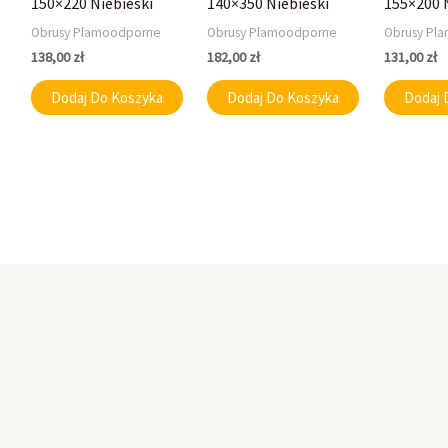
150×220 Niebieski
140×350 Niebieski
155×200 
Obrusy Plamoodporne
Obrusy Plamoodporne
Obrusy Pl
138,00
zł
182,00
zł
131,00
zł
Dodaj Do Koszyka
Dodaj Do Koszyka
Dodaj 