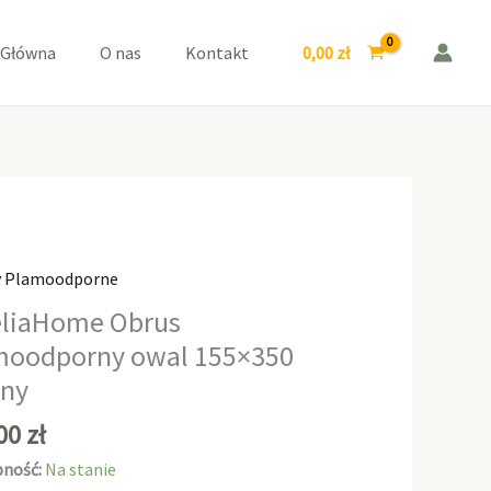
owal
155x350
0,00
zł
 Główna
O nas
Kontakt
Czarny
y Plamoodporne
aHome
liaHome Obrus
moodporny owal 155×350
odporny
rny
0
,00
zł
ność:
Na stanie