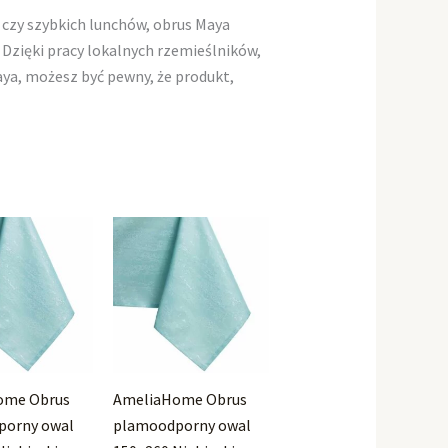
d czy szybkich lunchów, obrus Maya
Dzięki pracy lokalnych rzemieślników,
aya, możesz być pewny, że produkt,
ome Obrus
AmeliaHome Obrus
porny owal
plamoodporny owal