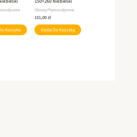
Niebieski
150×260 Niebieski
amoodporne
Obrusy Plamoodporne
151,00
zł
Do Koszyka
Dodaj Do Koszyka