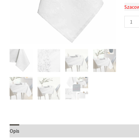
Szacow
Opis
Informacje dodatkowe