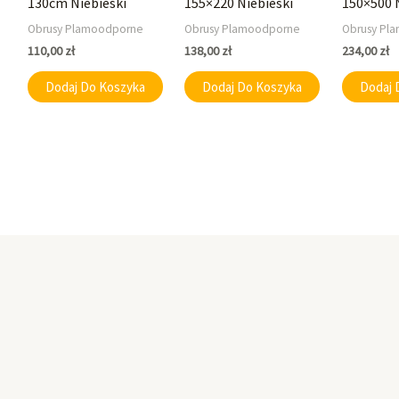
130cm Niebieski
155×220 Niebieski
150×500 
Obrusy Plamoodporne
Obrusy Plamoodporne
Obrusy Pl
110,00
zł
138,00
zł
234,00
zł
Dodaj Do Koszyka
Dodaj Do Koszyka
Dodaj 