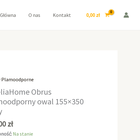
owal
155x350
0,00
zł
 Główna
O nas
Kontakt
Biały
y Plamoodporne
aHome
liaHome Obrus
moodporny owal 155×350
odporny
y
0
,00
zł
ność:
Na stanie