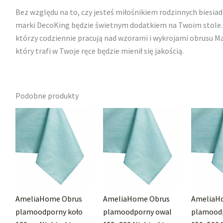
Bez względu na to, czy jesteś miłośnikiem rodzinnych biesia
marki DecoKing będzie świetnym dodatkiem na Twoim stole. 
którzy codziennie pracują nad wzorami i wykrojami obrusu M
który trafi w Twoje ręce będzie mienił się jakością.
Podobne produkty
AmeliaHome Obrus
AmeliaHome Obrus
AmeliaH
plamoodporny koło
plamoodporny owal
plamood