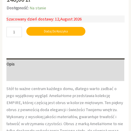
Dostępność:
Na stanie
Szacowany dzień dostawy: 12,August 2026
Dodaj Do Koszyka
Opis
Informacje dodatkowe
Stół to ważne centrum każdego domu, dlatego warto zadbać o
jego wyjątkowy wygląd. AmeliaHome przedstawia kolekcję
EMPIRE, której częścią jest obrus w kolorze miętowym. Ten piękny
obrus z pewnością doda elegancji i świeżości Twojemu wnętrzu.
Wykonany z wysokiej jakości materiałów, gwarantuje trwałość i
łatwość w utrzymaniu czystości. Obrus z marką AmeliaHome to nie
tylko doskonałe wykończenie Twojego stołu, ale również wyraz