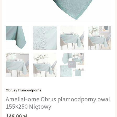
Obrusy Plamoodporne
AmeliaHome Obrus plamoodporny owal
155×250 Miętowy
148,00
zł