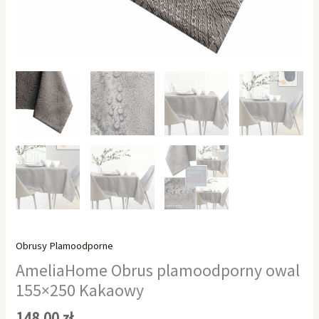
Obrusy Plamoodporne
AmeliaHome Obrus plamoodporny owal
155×250 Kakaowy
148,00
zł