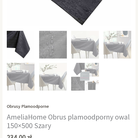
Obrusy Plamoodporne
AmeliaHome Obrus plamoodporny owal
150×500 Szary
234,00
zł