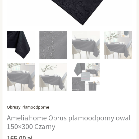
Obrusy Plamoodporne
AmeliaHome Obrus plamoodporny owal
150×300 Czarny
165,00
zł