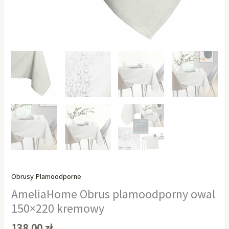
Obrusy Plamoodporne
AmeliaHome Obrus plamoodporny owal
150×220 kremowy
138,00
zł