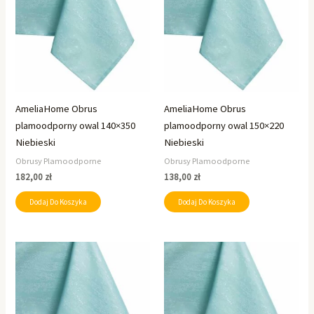
AmeliaHome Obrus
AmeliaHome Obrus
plamoodporny owal 140×350
plamoodporny owal 150×220
Niebieski
Niebieski
Obrusy Plamoodporne
Obrusy Plamoodporne
182,00
zł
138,00
zł
Dodaj Do Koszyka
Dodaj Do Koszyka