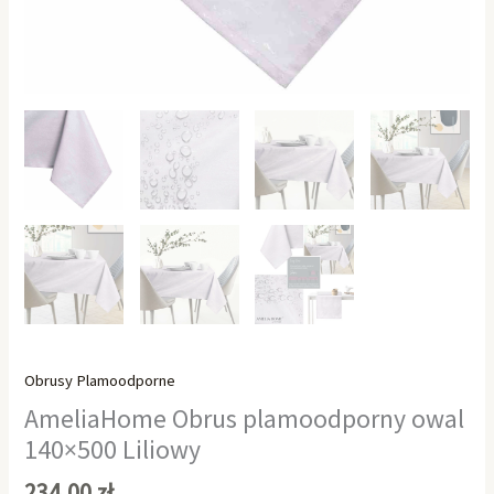
Obrusy Plamoodporne
AmeliaHome Obrus plamoodporny owal
140×500 Liliowy
234,00
zł