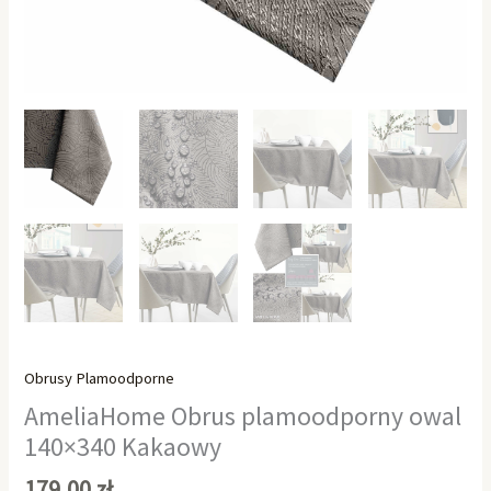
Obrusy Plamoodporne
AmeliaHome Obrus plamoodporny owal
140×340 Kakaowy
179,00
zł