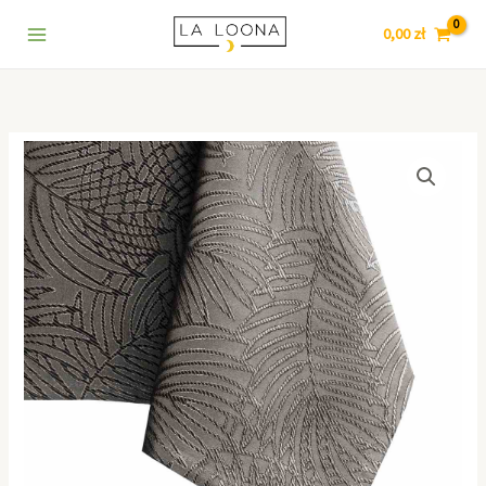
owal
Przejdź
7
5
9
1
3
6
5
8
4
140x340
0,00
zł
do
8
p
p
0
p
4
5
p
5
Kakaowy
treści
p
r
r
8
r
p
p
r
2
r
o
o
p
o
r
r
o
8
o
d
d
r
d
o
o
d
p
ilość
d
u
u
o
u
d
d
u
r
AmeliaHome
u
k
k
d
k
u
u
k
o
Obrus
plamoodporny
k
t
t
u
t
k
k
t
d
owal
t
ó
ó
k
y
t
t
ó
u
140x340
ó
w
w
t
y
ó
w
k
Kakaowy
w
ó
w
t
w
ó
w