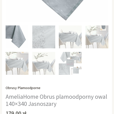
Obrusy Plamoodporne
AmeliaHome Obrus plamoodporny owal
140×340 Jasnoszary
179,00
zł