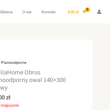
0,00
zł
 Główna
O nas
Kontakt
y Plamoodporne
liaHome Obrus
moodporny owal 140×300
owy
,00
zł
 magazynie