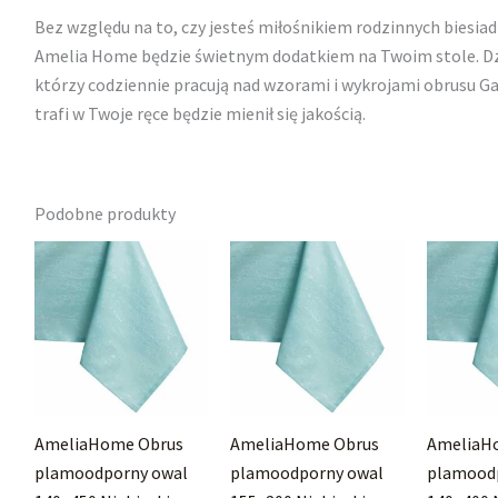
Bez względu na to, czy jesteś miłośnikiem rodzinnych biesiad
Amelia Home będzie świetnym dodatkiem na Twoim stole. Dzi
którzy codziennie pracują nad wzorami i wykrojami obrusu Ga
trafi w Twoje ręce będzie mienił się jakością.
Podobne produkty
AmeliaHome Obrus
AmeliaHome Obrus
AmeliaH
plamoodporny owal
plamoodporny owal
plamood