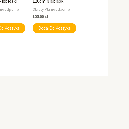
Niebieski
120cm Niebieski
amoodporne
Obrusy Plamoodporne
106,00
zł
Do Koszyka
Dodaj Do Koszyka