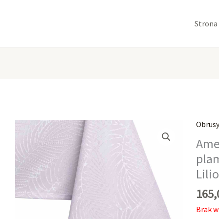
Strona
Obrus
Ame
pla
Lili
165
Brak w