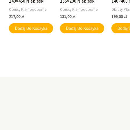
140×450 Niebieski
155×200 Niebieski
140×400 
Obrusy Plamoodporne
Obrusy Plamoodporne
Obrusy Pl
217,00
zł
131,00
zł
199,00
zł
Dodaj Do Koszyka
Dodaj Do Koszyka
Dodaj 