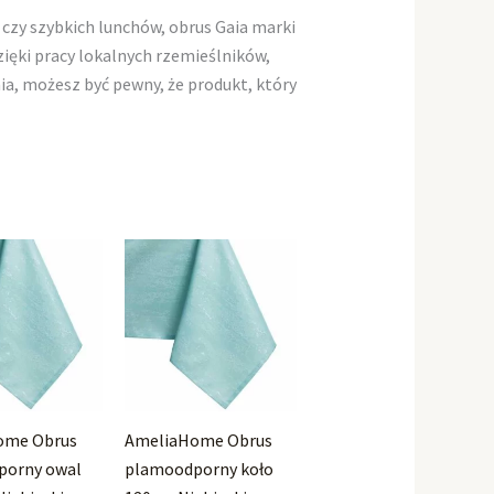
 czy szybkich lunchów, obrus Gaia marki
ęki pracy lokalnych rzemieślników,
ia, możesz być pewny, że produkt, który
ome Obrus
AmeliaHome Obrus
porny owal
plamoodporny koło