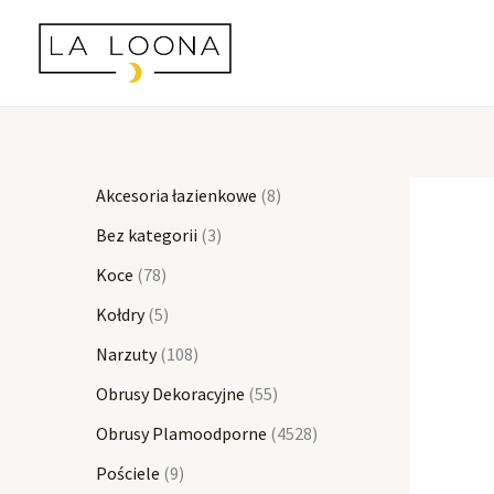
Przejdź
7
5
9
1
3
6
5
8
4
do
8
p
p
0
p
4
5
p
5
treści
p
r
r
8
r
p
p
r
2
r
o
o
p
o
r
r
o
8
o
d
d
r
d
o
o
d
p
d
u
u
o
u
d
d
u
r
Akcesoria łazienkowe
8
u
k
k
d
k
u
u
k
o
Bez kategorii
3
k
t
t
u
t
k
k
t
d
Koce
78
t
ó
ó
k
y
t
t
ó
u
Kołdry
5
ó
w
w
t
y
ó
w
k
Narzuty
108
w
ó
w
t
Obrusy Dekoracyjne
55
w
ó
Obrusy Plamoodporne
4528
w
Pościele
9