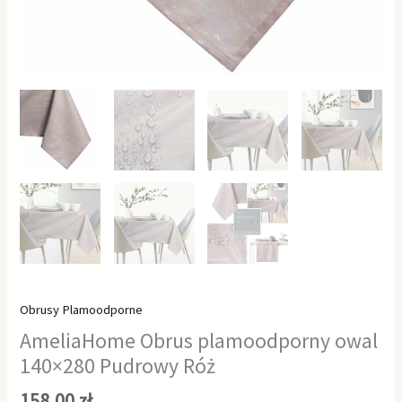
Obrusy Plamoodporne
AmeliaHome Obrus plamoodporny owal
140×280 Pudrowy Róż
158,00
zł