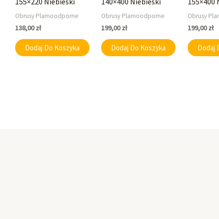
155×220 Niebieski
140×400 Niebieski
155×400 
Obrusy Plamoodporne
Obrusy Plamoodporne
Obrusy Pl
138,00
zł
199,00
zł
199,00
zł
Dodaj Do Koszyka
Dodaj Do Koszyka
Dodaj 