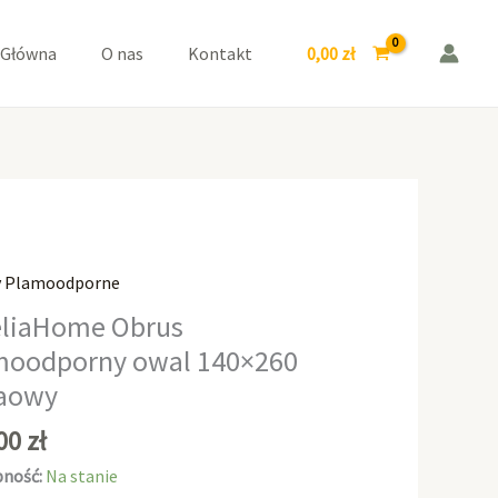
owal
140x260
0,00
zł
 Główna
O nas
Kontakt
Kakaowy
y Plamoodporne
aHome
liaHome Obrus
moodporny owal 140×260
odporny
aowy
0
,00
zł
wy
ność:
Na stanie