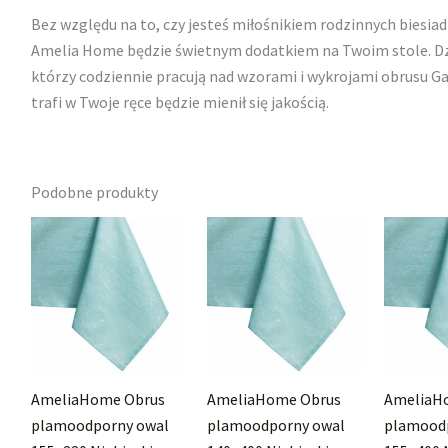
Bez względu na to, czy jesteś miłośnikiem rodzinnych biesiad
Amelia Home będzie świetnym dodatkiem na Twoim stole. Dzi
którzy codziennie pracują nad wzorami i wykrojami obrusu Ga
trafi w Twoje ręce będzie mienił się jakością.
Podobne produkty
AmeliaHome Obrus
AmeliaHome Obrus
AmeliaH
plamoodporny owal
plamoodporny owal
plamood