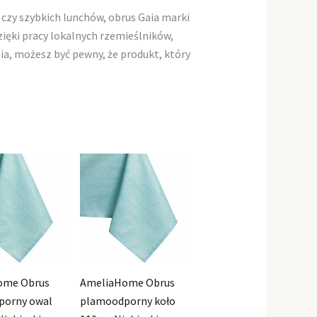
 czy szybkich lunchów, obrus Gaia marki
ęki pracy lokalnych rzemieślników,
ia, możesz być pewny, że produkt, który
ome Obrus
AmeliaHome Obrus
porny owal
plamoodporny koło