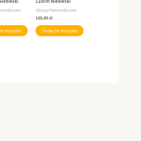
Niebieski
110cm Niebieski
amoodporne
Obrusy Plamoodporne
103,00
zł
Do Koszyka
Dodaj Do Koszyka