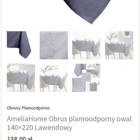
Obrusy Plamoodporne
AmeliaHome Obrus plamoodporny owal
140×220 Lawendowy
138,00
zł