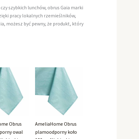
 czy szybkich lunchów, obrus Gaia marki
ęki pracy lokalnych rzemieślników,
ia, możesz być pewny, że produkt, który
ome Obrus
AmeliaHome Obrus
porny owal
plamoodporny koło