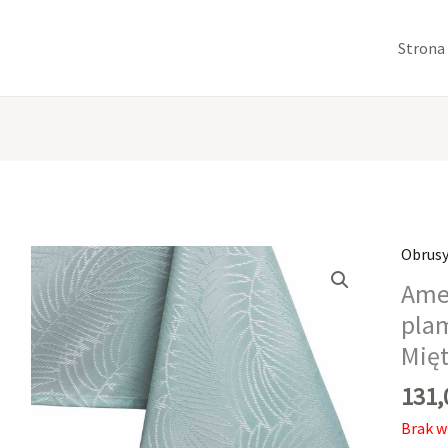
Strona
Obrus
Ame
pla
Mię
131
Brak w