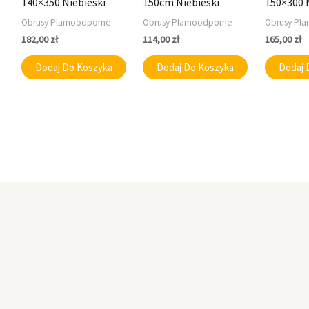
140×350 Niebieski
150cm Niebieski
150×300 
Obrusy Plamoodporne
Obrusy Plamoodporne
Obrusy Pl
182,00
zł
114,00
zł
165,00
zł
Dodaj Do Koszyka
Dodaj Do Koszyka
Dodaj 