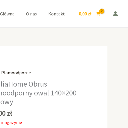
0,00
zł
 Główna
O nas
Kontakt
y Plamoodporne
liaHome Obrus
moodporny owal 140×200
towy
,00
zł
 magazynie