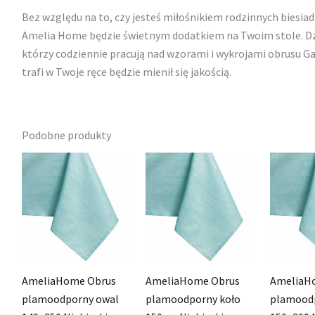
Bez względu na to, czy jesteś miłośnikiem rodzinnych biesiad
Amelia Home będzie świetnym dodatkiem na Twoim stole. Dzi
którzy codziennie pracują nad wzorami i wykrojami obrusu Ga
trafi w Twoje ręce będzie mienił się jakością.
Podobne produkty
AmeliaHome Obrus
AmeliaHome Obrus
AmeliaH
plamoodporny owal
plamoodporny koło
plamood