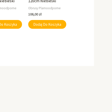
Niebieski
120cm Niebieski
amoodporne
Obrusy Plamoodporne
106,00
zł
Do Koszyka
Dodaj Do Koszyka