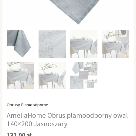
Obrusy Plamoodporne
AmeliaHome Obrus plamoodporny owal
140×200 Jasnoszary
131,00
zł