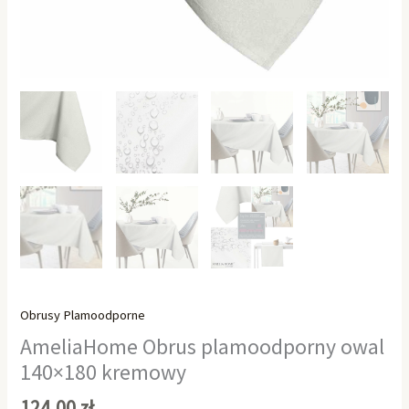
Obrusy Plamoodporne
AmeliaHome Obrus plamoodporny owal
140×180 kremowy
124,00
zł