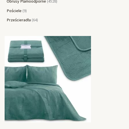
Obrusy Plamoodporne
4528
Pościele
9
Prześcieradła
64