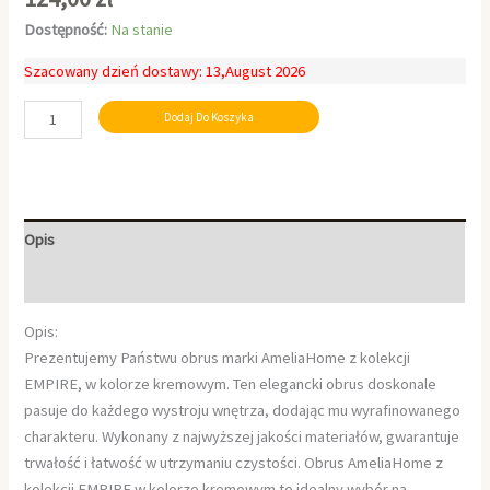
Dostępność:
Na stanie
Szacowany dzień dostawy: 13,August 2026
Dodaj Do Koszyka
Opis
Informacje dodatkowe
Opis:
Prezentujemy Państwu obrus marki AmeliaHome z kolekcji
EMPIRE, w kolorze kremowym. Ten elegancki obrus doskonale
pasuje do każdego wystroju wnętrza, dodając mu wyrafinowanego
charakteru. Wykonany z najwyższej jakości materiałów, gwarantuje
trwałość i łatwość w utrzymaniu czystości. Obrus AmeliaHome z
kolekcji EMPIRE w kolorze kremowym to idealny wybór na