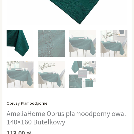
Obrusy Plamoodporne
AmeliaHome Obrus plamoodporny owal
140×160 Butelkowy
113,00
zł