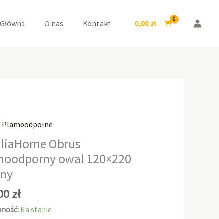
owal
120x220
0,00
zł
 Główna
O nas
Kontakt
Czarny
y Plamoodporne
aHome
liaHome Obrus
moodporny owal 120×220
odporny
rny
0
,00
zł
ność:
Na stanie