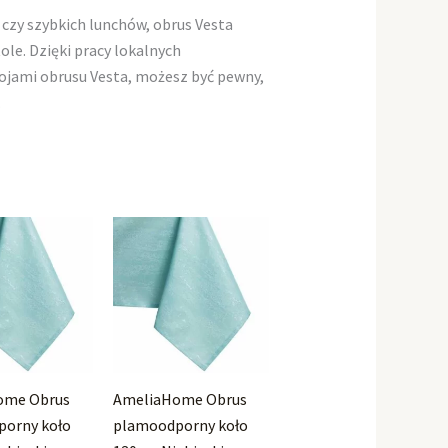
 czy szybkich lunchów, obrus Vesta
e. Dzięki pracy lokalnych
rojami obrusu Vesta, możesz być pewny,
.
ome Obrus
AmeliaHome Obrus
orny koło
plamoodporny koło