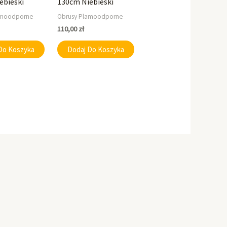
ebieski
130cm Niebieski
amoodporne
Obrusy Plamoodporne
110,00
zł
Do Koszyka
Dodaj Do Koszyka