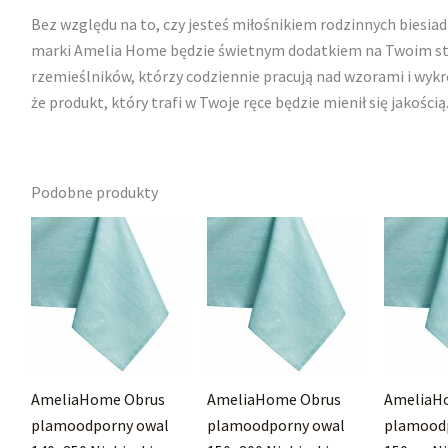
Bez względu na to, czy jesteś miłośnikiem rodzinnych biesiad
marki Amelia Home będzie świetnym dodatkiem na Twoim stol
rzemieślników, którzy codziennie pracują nad wzorami i wyk
że produkt, który trafi w Twoje ręce będzie mienił się jakością
Podobne produkty
AmeliaHome Obrus
AmeliaHome Obrus
AmeliaH
plamoodporny owal
plamoodporny owal
plamoodp