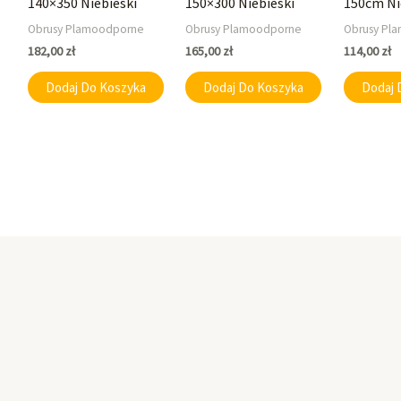
140×350 Niebieski
150×300 Niebieski
150cm Ni
Obrusy Plamoodporne
Obrusy Plamoodporne
Obrusy Pl
182,00
zł
165,00
zł
114,00
zł
Dodaj Do Koszyka
Dodaj Do Koszyka
Dodaj 