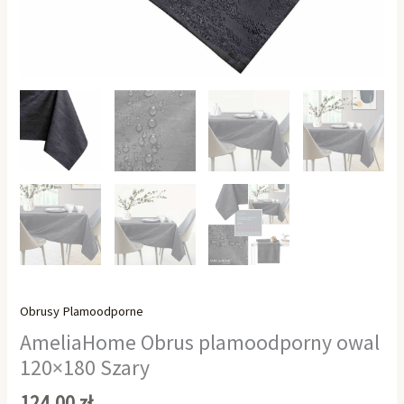
Obrusy Plamoodporne
AmeliaHome Obrus plamoodporny owal
120×180 Szary
124,00
zł