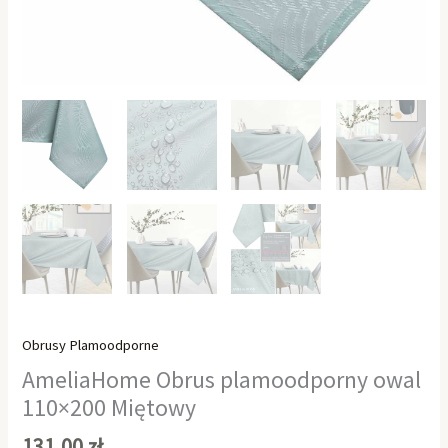
Obrusy Plamoodporne
AmeliaHome Obrus plamoodporny owal
110×200 Miętowy
131,00
zł