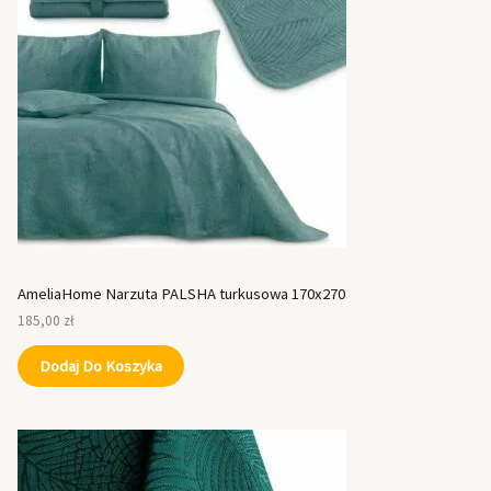
AmeliaHome Narzuta PALSHA turkusowa 170x270
185,00
zł
Dodaj Do Koszyka