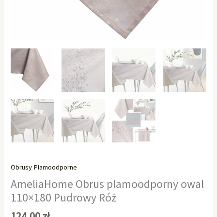
Obrusy Plamoodporne
AmeliaHome Obrus plamoodporny owal
110×180 Pudrowy Róż
124,00
zł