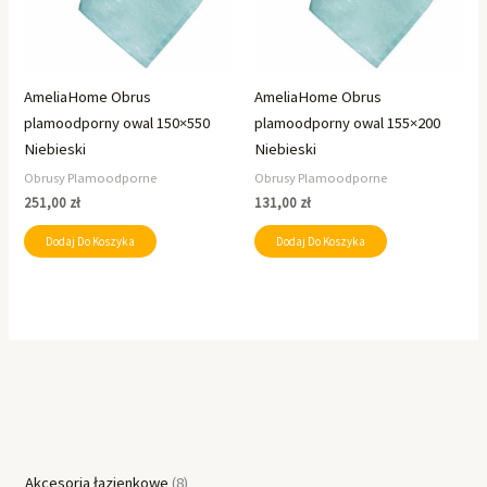
AmeliaHome Obrus
AmeliaHome Obrus
plamoodporny owal 150×550
plamoodporny owal 155×200
Niebieski
Niebieski
Obrusy Plamoodporne
Obrusy Plamoodporne
251,00
zł
131,00
zł
Dodaj Do Koszyka
Dodaj Do Koszyka
Akcesoria łazienkowe
8