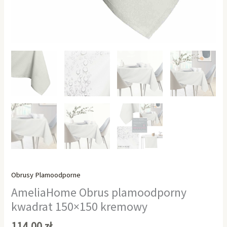
Obrusy Plamoodporne
AmeliaHome Obrus plamoodporny
kwadrat 150×150 kremowy
114,00
zł