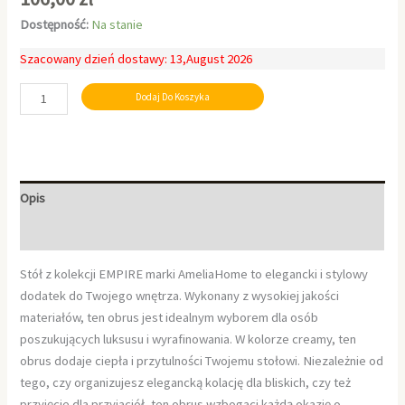
Dostępność:
Na stanie
Szacowany dzień dostawy: 13,August 2026
Dodaj Do Koszyka
Opis
Informacje dodatkowe
Stół z kolekcji EMPIRE marki AmeliaHome to elegancki i stylowy
dodatek do Twojego wnętrza. Wykonany z wysokiej jakości
materiałów, ten obrus jest idealnym wyborem dla osób
poszukujących luksusu i wyrafinowania. W kolorze creamy, ten
obrus dodaje ciepła i przytulności Twojemu stołowi. Niezależnie od
tego, czy organizujesz elegancką kolację dla bliskich, czy też
przyjęcie dla przyjaciół, ten obrus wzbogaci każdą okazję o