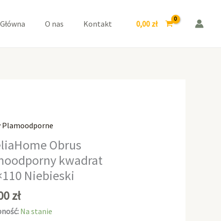
kwadrat
110x110
0,00
zł
 Główna
O nas
Kontakt
Niebieski
y Plamoodporne
aHome
liaHome Obrus
moodporny kwadrat
odporny
×110 Niebieski
at
0
,00
zł
ski
ność:
Na stanie