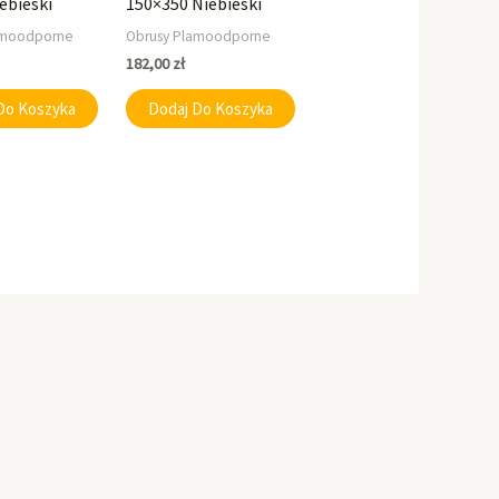
ebieski
150×350 Niebieski
amoodporne
Obrusy Plamoodporne
182,00
zł
Do Koszyka
Dodaj Do Koszyka