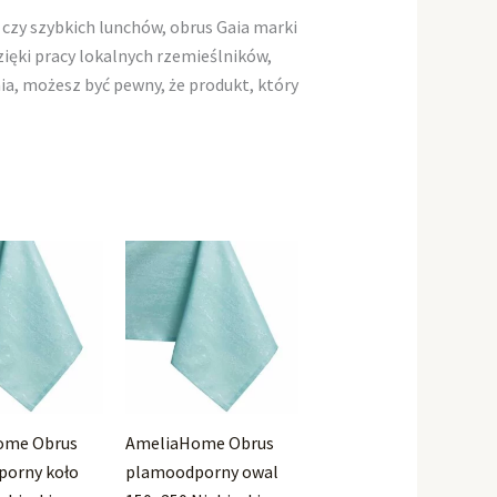
 czy szybkich lunchów, obrus Gaia marki
ęki pracy lokalnych rzemieślników,
ia, możesz być pewny, że produkt, który
ome Obrus
AmeliaHome Obrus
orny koło
plamoodporny owal