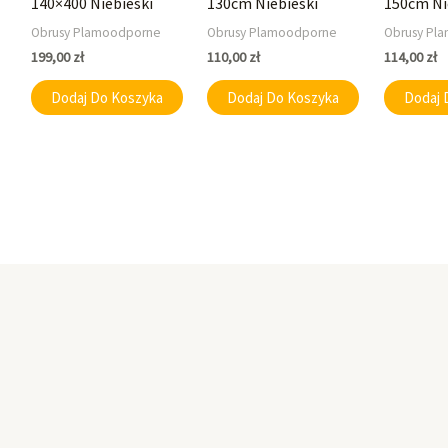
140×400 Niebieski
130cm Niebieski
150cm Ni
Obrusy Plamoodporne
Obrusy Plamoodporne
Obrusy Pl
199,00
zł
110,00
zł
114,00
zł
Dodaj Do Koszyka
Dodaj Do Koszyka
Dodaj 