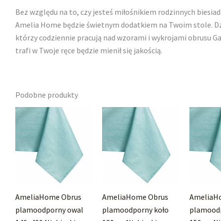
Bez względu na to, czy jesteś miłośnikiem rodzinnych biesiad
Amelia Home będzie świetnym dodatkiem na Twoim stole. Dzi
którzy codziennie pracują nad wzorami i wykrojami obrusu Ga
trafi w Twoje ręce będzie mienił się jakością.
Podobne produkty
AmeliaHome Obrus
AmeliaHome Obrus
AmeliaH
plamoodporny owal
plamoodporny koło
plamoodp