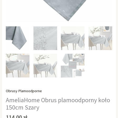
Obrusy Plamoodporne
AmeliaHome Obrus plamoodporny koło
150cm Szary
114,00
zł