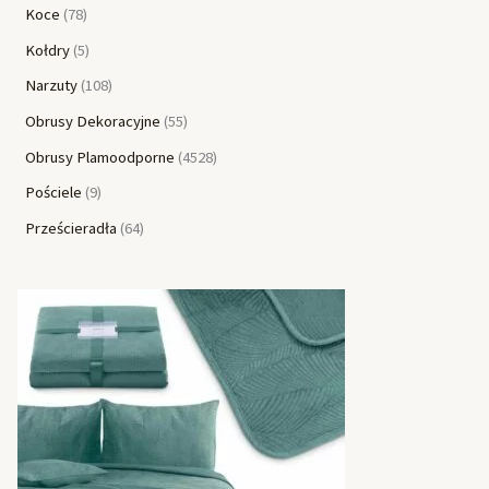
Koce
78
Kołdry
5
Narzuty
108
Obrusy Dekoracyjne
55
Obrusy Plamoodporne
4528
Pościele
9
Prześcieradła
64