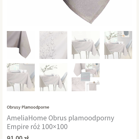
Obrusy Plamoodporne
AmeliaHome Obrus plamoodporny
Empire róż 100×100
91,00
zł