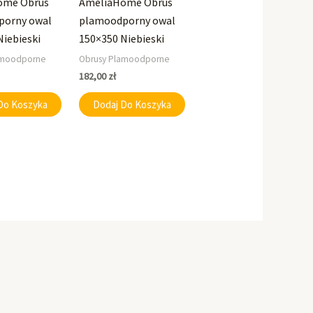
ome Obrus
AmeliaHome Obrus
porny owal
plamoodporny owal
Niebieski
150×350 Niebieski
amoodporne
Obrusy Plamoodporne
182,00
zł
Do Koszyka
Dodaj Do Koszyka