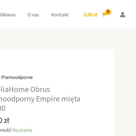
Empire
mięta
0,00
zł
 Główna
O nas
Kontakt
80x80
y Plamoodporne
aHome
liaHome Obrus
moodporny Empire mięta
odporny
80
e
00
zł
ność:
Na stanie