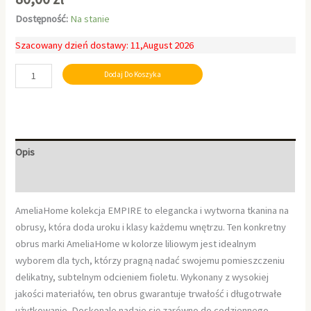
Dostępność:
Na stanie
Szacowany dzień dostawy: 11,August 2026
Dodaj Do Koszyka
Opis
Informacje dodatkowe
AmeliaHome kolekcja EMPIRE to elegancka i wytworna tkanina na
obrusy, która doda uroku i klasy każdemu wnętrzu. Ten konkretny
obrus marki AmeliaHome w kolorze liliowym jest idealnym
wyborem dla tych, którzy pragną nadać swojemu pomieszczeniu
delikatny, subtelnym odcieniem fioletu. Wykonany z wysokiej
jakości materiałów, ten obrus gwarantuje trwałość i długotrwałe
użytkowanie. Doskonale nadaje się zarówno do codziennego