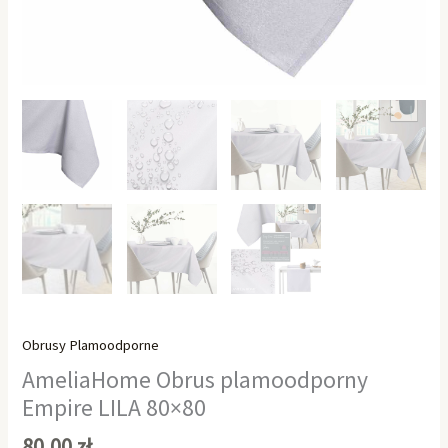
Obrusy Plamoodporne
AmeliaHome Obrus plamoodporny
Empire LILA 80×80
80,00
zł