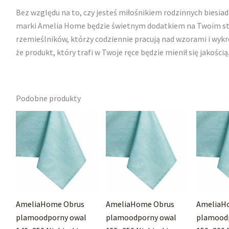
Bez względu na to, czy jesteś miłośnikiem rodzinnych biesiad
marki Amelia Home będzie świetnym dodatkiem na Twoim stol
rzemieślników, którzy codziennie pracują nad wzorami i wyk
że produkt, który trafi w Twoje ręce będzie mienił się jakością
Podobne produkty
AmeliaHome Obrus
AmeliaHome Obrus
AmeliaH
plamoodporny owal
plamoodporny owal
plamood