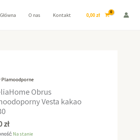
Vesta
kakao
0,00
zł
 Główna
O nas
Kontakt
80x80
y Plamoodporne
aHome
liaHome Obrus
moodoporny Vesta kakao
odoporny
80
00
zł
ność:
Na stanie