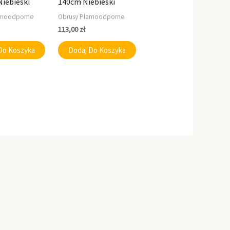
Niebieski
140cm Niebieski
amoodporne
Obrusy Plamoodporne
113,00
zł
Do Koszyka
Dodaj Do Koszyka