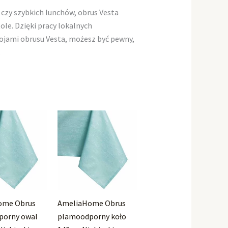
 czy szybkich lunchów, obrus Vesta
e. Dzięki pracy lokalnych
rojami obrusu Vesta, możesz być pewny,
.
ome Obrus
AmeliaHome Obrus
porny owal
plamoodporny koło