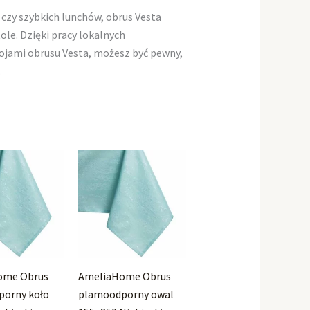
 czy szybkich lunchów, obrus Vesta
e. Dzięki pracy lokalnych
rojami obrusu Vesta, możesz być pewny,
.
ome Obrus
AmeliaHome Obrus
orny koło
plamoodporny owal