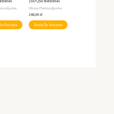
ebieski
155×250 Niebieski
amoodporne
Obrusy Plamoodporne
148,00
zł
Do Koszyka
Dodaj Do Koszyka