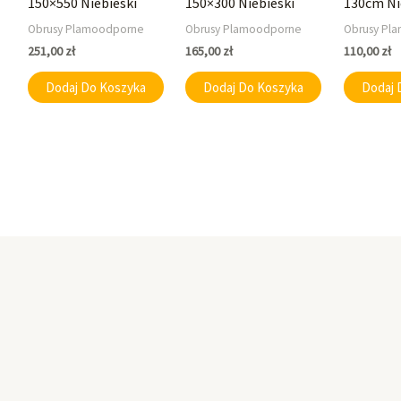
150×550 Niebieski
150×300 Niebieski
130cm Ni
Obrusy Plamoodporne
Obrusy Plamoodporne
Obrusy Pl
251,00
zł
165,00
zł
110,00
zł
Dodaj Do Koszyka
Dodaj Do Koszyka
Dodaj 