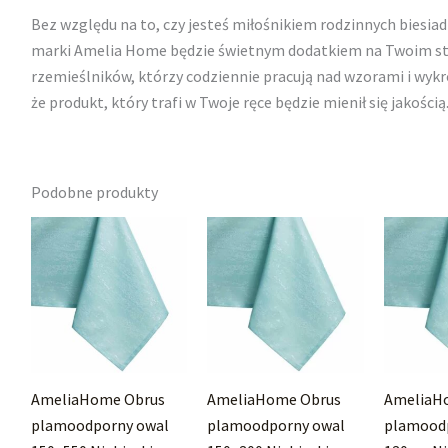
Bez względu na to, czy jesteś miłośnikiem rodzinnych biesiad
marki Amelia Home będzie świetnym dodatkiem na Twoim stol
rzemieślników, którzy codziennie pracują nad wzorami i wyk
że produkt, który trafi w Twoje ręce będzie mienił się jakością
Podobne produkty
AmeliaHome Obrus
AmeliaHome Obrus
AmeliaH
plamoodporny owal
plamoodporny owal
plamoodp