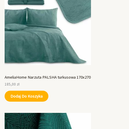
AmeliaHome Narzuta PALSHA turkusowa 170x270
185,00
zł
Dodaj Do Koszyka