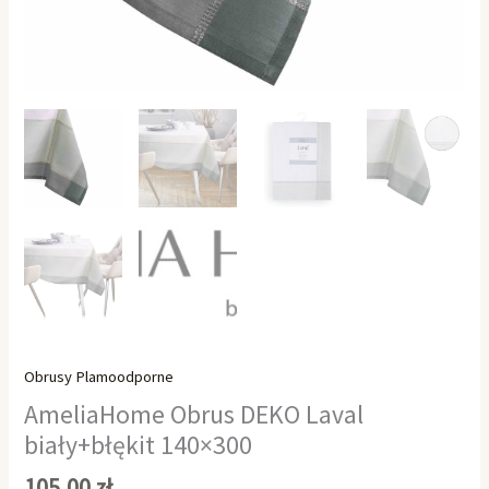
Obrusy Plamoodporne
AmeliaHome Obrus DEKO Laval
biały+błękit 140×300
105,00
zł