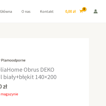
0,00
zł
 Główna
O nas
Kontakt
y Plamoodporne
liaHome Obrus DEKO
l biały+błękit 140×200
00
zł
 magazynie