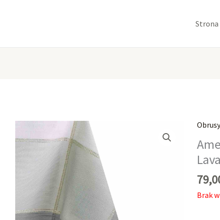
Strona
Obrus
Ame
Lava
79,
Brak w