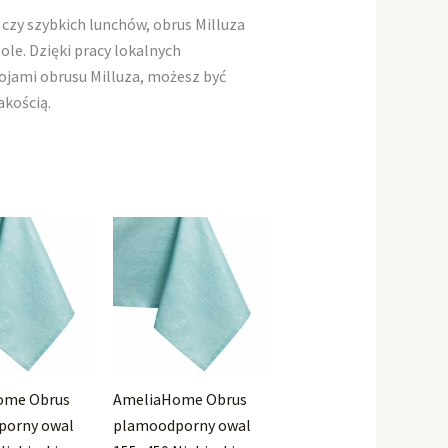
 czy szybkich lunchów, obrus Milluza
e. Dzięki pracy lokalnych
ojami obrusu Milluza, możesz być
akością.
ome Obrus
AmeliaHome Obrus
porny owal
plamoodporny owal