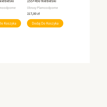
Niebieski
155×450 Niebieski
amoodporne
Obrusy Plamoodporne
217,00
zł
Do Koszyka
Dodaj Do Koszyka