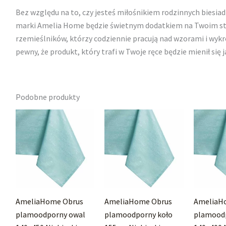
Bez względu na to, czy jesteś miłośnikiem rodzinnych biesiad
marki Amelia Home będzie świetnym dodatkiem na Twoim stol
rzemieślników, którzy codziennie pracują nad wzorami i wykr
pewny, że produkt, który trafi w Twoje ręce będzie mienił się j
Podobne produkty
AmeliaHome Obrus
AmeliaHome Obrus
AmeliaH
plamoodporny owal
plamoodporny koło
plamood