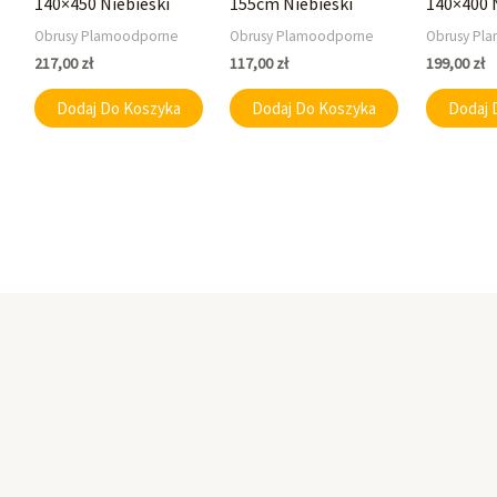
140×450 Niebieski
155cm Niebieski
140×400 
Obrusy Plamoodporne
Obrusy Plamoodporne
Obrusy Pl
217,00
zł
117,00
zł
199,00
zł
Dodaj Do Koszyka
Dodaj Do Koszyka
Dodaj 