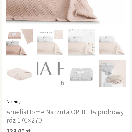
Narzuty
AmeliaHome Narzuta OPHELIA pudrowy
róż 170×270
128,00
zł