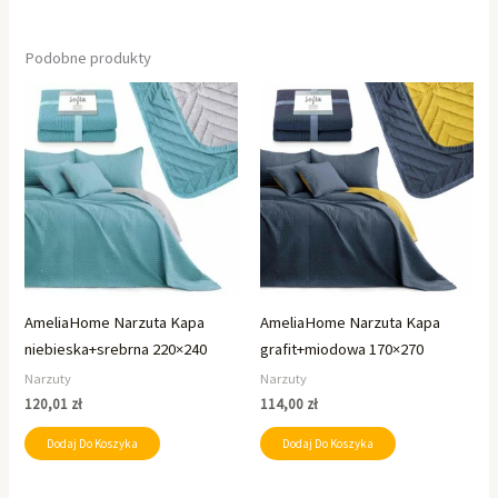
Podobne produkty
AmeliaHome Narzuta Kapa
AmeliaHome Narzuta Kapa
niebieska+srebrna 220×240
grafit+miodowa 170×270
Narzuty
Narzuty
120,01
zł
114,00
zł
Dodaj Do Koszyka
Dodaj Do Koszyka