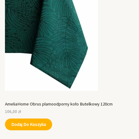
AmeliaHome Obrus plamoodporny koło Butelkowy 120cm
106,00
zł
Dodaj Do Koszyka