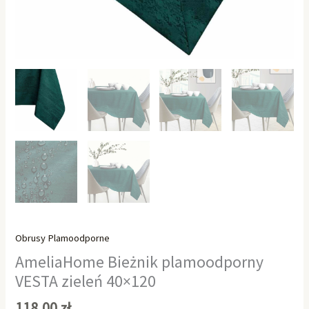
Obrusy Plamoodporne
AmeliaHome Bieżnik plamoodporny
VESTA zieleń 40×120
118,00
zł