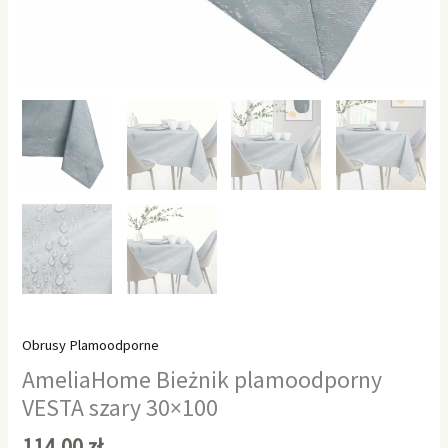
Obrusy Plamoodporne
AmeliaHome Bieżnik plamoodporny
VESTA szary 30×100
114,00
zł